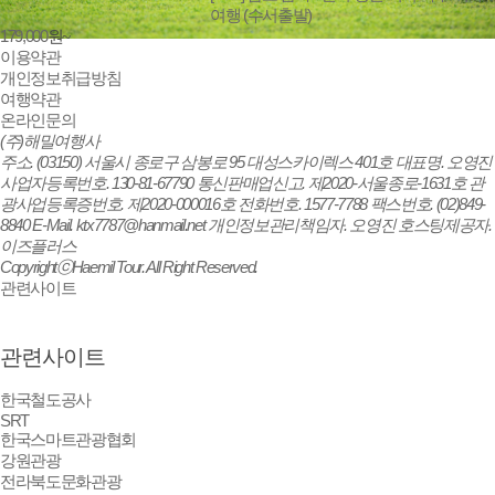
여행 (수서출발)
179,000
원~
이용약관
개인정보취급방침
여행약관
온라인문의
(주)해밀여행사
주소.
(03150) 서울시 종로구 삼봉로 95 대성스카이렉스 401호
대표명.
오영진
사업자등록번호.
130-81-67790
통신판매업신고.
제2020-서울종로-1631호
관
광사업등록증번호.
제2020-000016호
전화번호.
1577-7788
팩스번호.
(02)849-
8840
E-Mail.
ktx7787@hanmail.net
개인정보관리책임자.
오영진
호스팅제공자.
이즈플러스
CopyrightⓒHaemil Tour. All Right Reserved.
관련사이트
관련사이트
한국철도공사
SRT
한국스마트관광협회
강원관광
전라북도문화관광