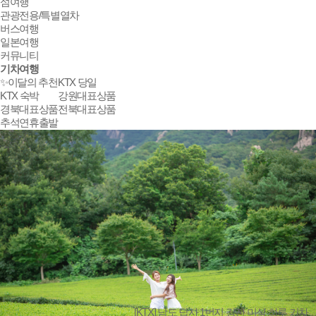
맛기행
섬여행
관광전용/특별열차
버스여행
일본여행
커뮤니티
기차여행
✨이달의 추천
KTX 당일
KTX 숙박
강원대표상품
경북대표상품
전북대표상품
추석연휴출발
[KTX] 남도 답사 1번지 강진 미식 하루 기차
#맛기행
#남도여행
#인솔자동행