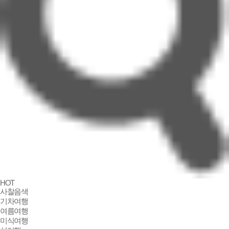
국악와인열차
맛기행
사유원
HOT
사찰음색
단풍여행
기차여행
전통주
여름여행
국악와인열차
미식여행