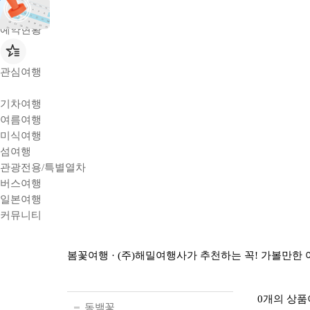
예약현황
관심여행
기차여행
여름여행
미식여행
섬여행
관광전용/특별열차
버스여행
일본여행
커뮤니티
봄꽃여행
· (주)해밀여행사가 추천하는 꼭! 가볼만한
0개
의 상품
동백꽃