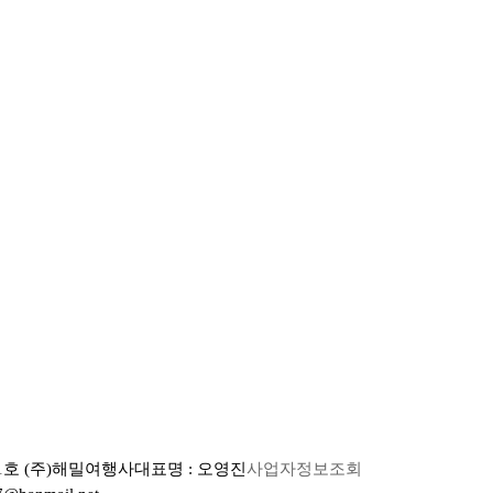
01호
(주)해밀여행사
대표명 : 오영진
사업자정보조회