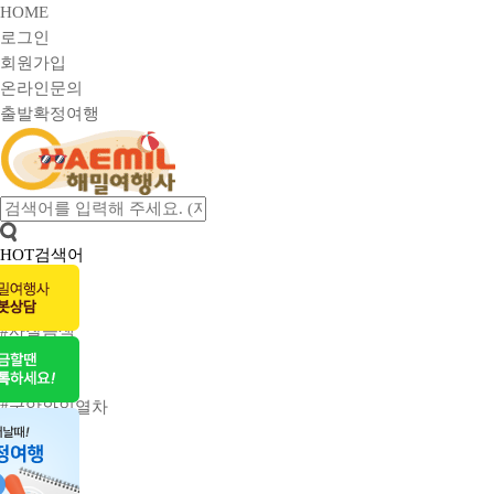
HOME
로그인
회원가입
온라인문의
출발확정여행
HOT검색어
#맛기행
#사유원
#사찰음색
#단풍여행
#전통주
#국악와인열차
마이메뉴