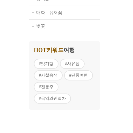
매화ㆍ유채꽃
벚꽃
HOT키워드
여행
#맛기행
#사유원
#사찰음색
#단풍여행
#전통주
#국악와인열차