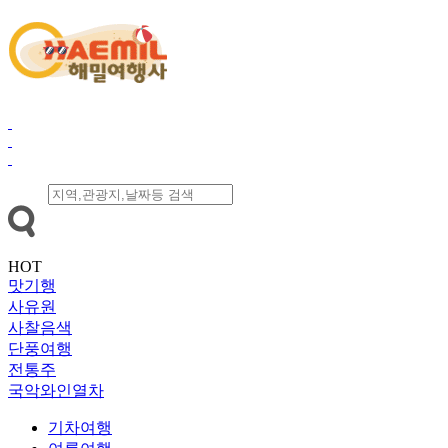
HOT
맛기행
사유원
사찰음색
단풍여행
전통주
국악와인열차
기차여행