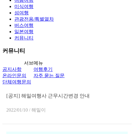
여름여행
미식여행
섬여행
관광전용/특별열차
버스여행
일본여행
커뮤니티
커뮤니티
서브메뉴
공지사항
여행후기
온라인문의
자주 묻는 질문
단체여행문의
[공지] 해밀여행사 근무시간변경 안내
2022/01/10 / 해밀이