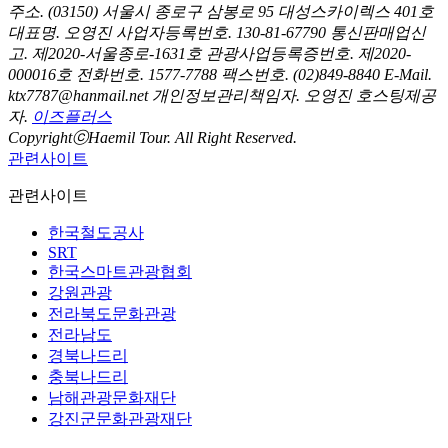
주소.
(03150) 서울시 종로구 삼봉로 95 대성스카이렉스 401호
대표명.
오영진
사업자등록번호.
130-81-67790
통신판매업신
고.
제2020-서울종로-1631호
관광사업등록증번호.
제2020-
000016호
전화번호.
1577-7788
팩스번호.
(02)849-8840
E-Mail.
ktx7787@hanmail.net
개인정보관리책임자.
오영진
호스팅제공
자.
이즈플러스
CopyrightⓒHaemil Tour. All Right Reserved.
관련사이트
관련사이트
한국철도공사
SRT
한국스마트관광협회
강원관광
전라북도문화관광
전라남도
경북나드리
충북나드리
남해관광문화재단
강진군문화관광재단