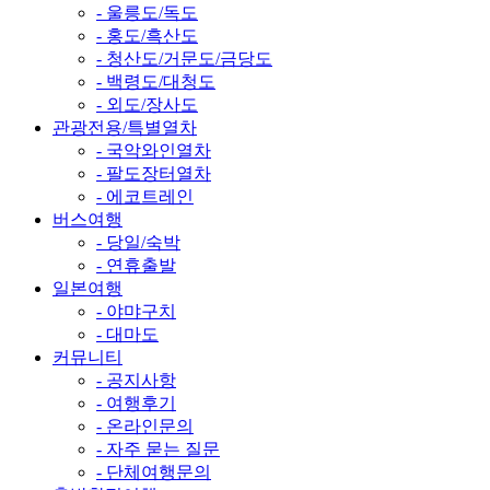
- 울릉도/독도
- 홍도/흑산도
- 청산도/거문도/금당도
- 백령도/대청도
- 외도/장사도
관광전용/특별열차
- 국악와인열차
- 팔도장터열차
- 에코트레인
버스여행
- 당일/숙박
- 연휴출발
일본여행
- 야먀구치
- 대마도
커뮤니티
- 공지사항
- 여행후기
- 온라인문의
- 자주 묻는 질문
- 단체여행문의