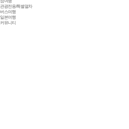
맛기행
섬여행
관광전용/특별열차
버스여행
일본여행
커뮤니티