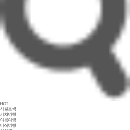
국악와인열차
맛기행
사유원
HOT
사찰음색
단풍여행
기차여행
전통주
여름여행
국악와인열차
미식여행