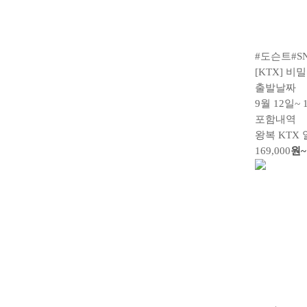
#도슨트
#S
[KTX] 
출발날짜
9월 12일~ 
포함내역
왕복 KTX
169,000
원~