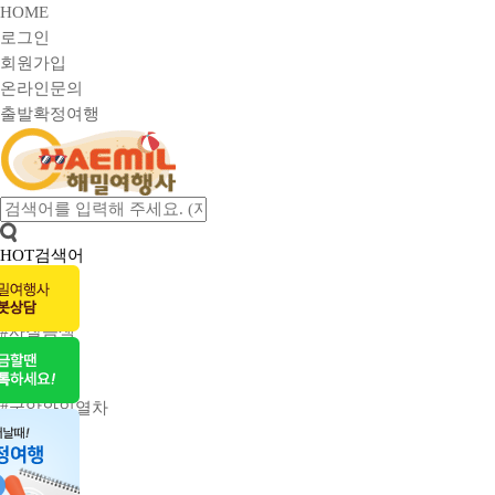
HOME
로그인
회원가입
온라인문의
출발확정여행
HOT검색어
#맛기행
#사유원
#사찰음색
#단풍여행
#전통주
#국악와인열차
마이메뉴