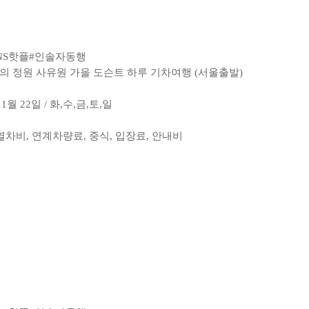
NS핫플
#인솔자동행
비밀의 정원 사유원 가을 도슨트 하루 기차여행 (서울출발)
11월 22일 / 화,수,금,토,일
 열차비, 연계차량료, 중식, 입장료, 안내비