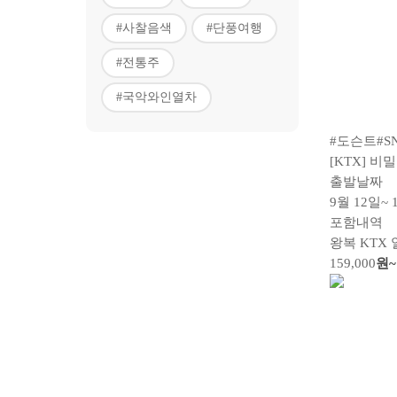
#사찰음색
#단풍여행
#전통주
#국악와인열차
#도슨트
#S
[KTX] 
출발날짜
9월 12일~ 
포함내역
왕복 KTX
159,000
원~