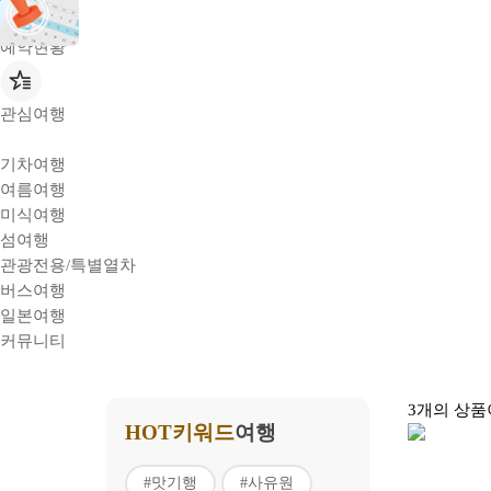
예약현황
관심여행
기차여행
여름여행
미식여행
섬여행
관광전용/특별열차
버스여행
일본여행
커뮤니티
3개
의 상품
HOT키워드
여행
#맛기행
#사유원