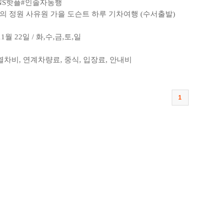
NS핫플
#인솔자동행
비밀의 정원 사유원 가을 도슨트 하루 기차여행 (수서출발)
11월 22일 / 화,수,금,토,일
 열차비, 연계차량료, 중식, 입장료, 안내비
1