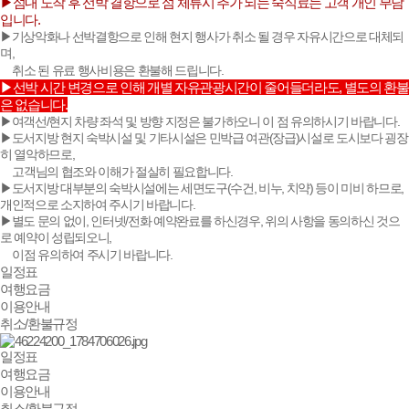
▶섬내 도착 후 선박 결항으로 섬 체류시 추가 되는 숙식료는 고객 개인 부담
입니다.
▶기상악화나 선박결항으로 인해 현지 행사가 취소 될 경우 자유시간으로 대체되
며,
__
취소 된 유료 행사비용은 환불해 드립니다.
▶선박 시간 변경으로 인해 개별 자유관광시간이 줄어들더라도, 별도의 환불
은 없습니다.
▶여객선/현지 차량 좌석 및 방향 지정은 불가하오니 이 점 유의하시기 바랍니다.
▶도서지방 현지 숙박시설 및 기타시설은 민박급 여관(장급)시설로 도시보다 굉장
히 열악하므로,
__
고객님의 협조와 이해가 절실히 필요합니다.
▶도서지방 대부분의 숙박시설에는 세면도구(수건, 비누, 치약) 등이 미비 하므로,
개인적으로 소지하여 주시기 바랍니다.
▶별도 문의 없이, 인터넷/전화 예약완료를 하신경우, 위의 사항을 동의하신 것으
로 예약이 성립되오니,
__
이점 유의하여 주시기 바랍니다.
일정표
여행요금
이용안내
취소/환불규정
일정표
여행요금
이용안내
취소/환불규정