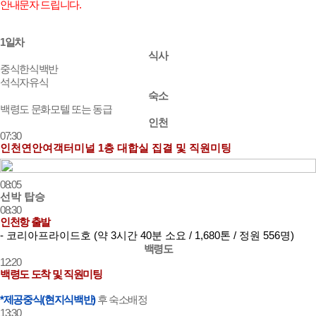
안내문자 드립니다.
1일차
식사
중식
한식백반
석식
자유식
숙소
백령도 문화모텔 또는 동급
인천
07:30
인천연안여객터미널 1층 대합실 집결 및 직원미팅
08:05
선박 탑승
08:30
인천항 출발
- 코리아프라이드호 (약 3시간 40분 소요 / 1,680톤 / 정원 556명)
백령도
12:20
백령도 도착 및 직원미팅
*제공중식(현지식백반)
후 숙소배정
13:30