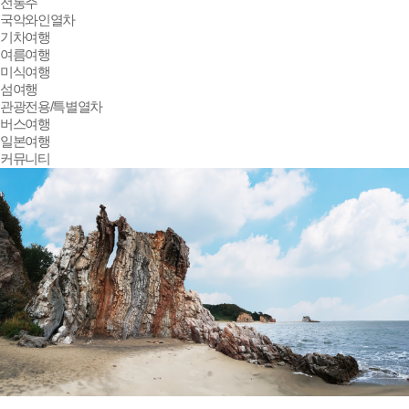
전통주
국악와인열차
기차여행
여름여행
미식여행
섬여행
관광전용/특별열차
버스여행
일본여행
커뮤니티