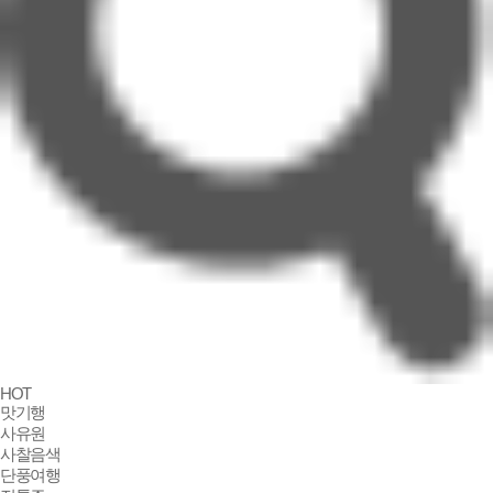
HOT
맛기행
사유원
사찰음색
단풍여행