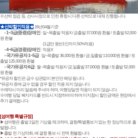
※선박 점검 등, 선사사정으로 인한 휴항시 다른 선박으로 대체 진행됩니다.
★선박할인적용★
26년04월기준
- 1~3급(중증)장애인
: 일~목출발 적용X / 금출발 37,000원 환불 / 토출발 52,000
원 환불
(1급만 동반1인까지 50%적용)
- 4~6급(경중)장애인
: 적용X
- 국가유공자 1~5급
: 일~목출발 36,000원 환불 / 금,일출발 110,000원 환불 / 토
출발 125,000원 환불
- 국가유공자 6급
: 월~목출발 적용X / 금,일출발 37,000원 환불 / 토출발 52,000
원 환불
*유공자 할인은 급수 상관없이 본인만 해당 됩니다.
*유공자 증에 급수 없을 경우 할인 적용 되지 않습니다.
※예약시 미리 말씀해 주셔야 하며, 여행당일엔 적용이 되지 않습니다.
※여행 당일 복지카드를 반드시 지참하여야 하며 미지참시 할인금액은 현장에서
추가 결제됩니다.
[섬여행 특별규정]
▶섬여행은 출발 1일전 기상을 체크하며, 결항/특별통보가 없는 한 정상적으로 출
발됩니다.
▶출발 전 기상악화, 배 결항 통보 시 전액 환불됩니다.