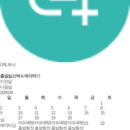
URL복사
출발일선택 & 예약하기
이전달
다음달
2026.
08
일
월
화
수
목
금
토
1
2
3
4
5
6
7
8
9
10
11
12
13
14
15
17
18
19
20
16
여유:40명
여유:40명
여유:40명
여유:40명
21
22
예약마감
출발확정
출발확정
출발확정
출발확정