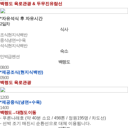
백령도 육로관광 & 두무진유람선
*자유석식 후 자유시간
2일차
식사
조식
현지식백반
중식
냉면+수육
석식
현지식백반
숙소
민박급펜션
백령도
08:00
*제공조식(현지식백반)
09:00
백령도 육로관광
12:00
*제공중식(냉면+수육)
14:00
백령도→대청도 이동
- 푸른나래호 (약 40분 소요 / 498톤 / 정원195명 / 차도선)
- 선박 조기 매진시 순환선으로 대체 이용됩니다.