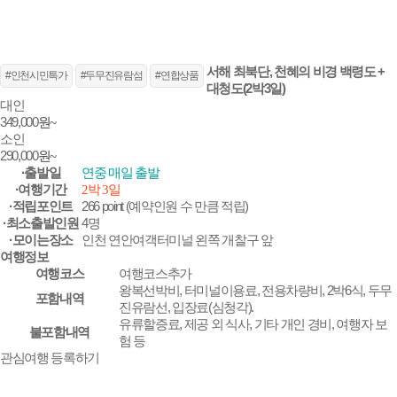
서해 최북단, 천혜의 비경 백령도 +
#인천시민특가
#두무진유람섬
#연합상품
대청도(2박3일)
대인
349,000
원~
소인
290,000
원~
·출발일
연중 매일 출발
·여행기간
2박 3일
·적립포인트
266 point (예약인원 수 만큼 적립)
·최소출발인원
4명
·모이는장소
인천 연안여객터미널 왼쪽 개찰구 앞
여행정보
여행코스
여행코스추가
왕복선박비, 터미널이용료, 전용차량비, 2박6식, 두무
포함내역
진유람선, 입장료(심청각).
유류할증료, 제공 외 식사, 기타 개인 경비, 여행자 보
불포함내역
험 등
관심여행 등록하기