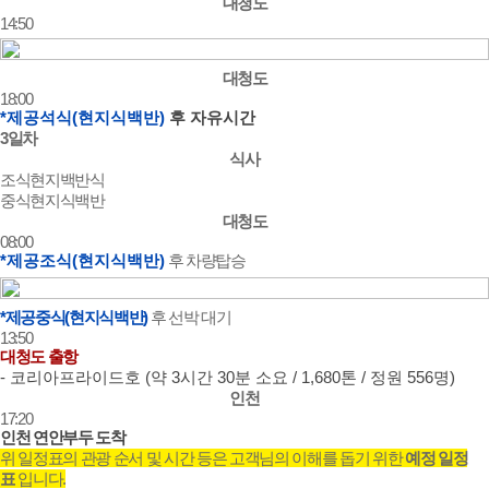
대청도
14:50
대청도
18:00
*제공석식(현지식백반)
후 자유시간
3일차
식사
조식
현지백반식
중식
현지식백반
대청도
08:00
*제공조식(현지식백반)
후 차량탑승
*제공중식(현지식백반)
후 선박 대기
13:50
대청도 출항
- 코리아프라이드호 (약 3시간 30분 소요 / 1,680톤 / 정원 556명)
인천
17:20
인천 연안부두 도착
위 일정표의 관광 순서 및 시간 등은 고객님의 이해를 돕기 위한
예정 일정
표
입니다.