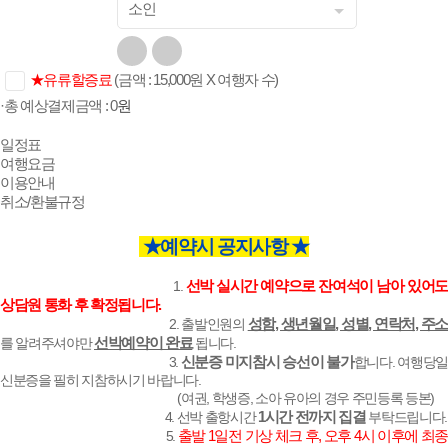
소인
★유류할증료
(금액 : 15,000원 X 여행자 수)
·총 예상결제금액 :
0
원
일정표
여행요금
이용안내
취소/환불규정
★예약시 공지사항 ★
선박 실시간 예약으로 잔여석이 남아 있어
1.
상담원 통화 후 확정됩니다.
성함, 생년월일, 성별, 연락처, 주
2. 출발인원의
선박예약이 완료
를 알려주셔야만
됩니다.
신분증 미지참시 승선이 불가
3.
합니다. 여행당일
신분증을 필히 지참하시기 바랍니다.
(여권, 학생증, 소아 유아의 경우 주민등록 등본)
1시간 전까지 집결
4. 선박 출항시간
부탁드립니다.
출발 1일전 기상 체크 후, 오후 4시 이후에 최
5.