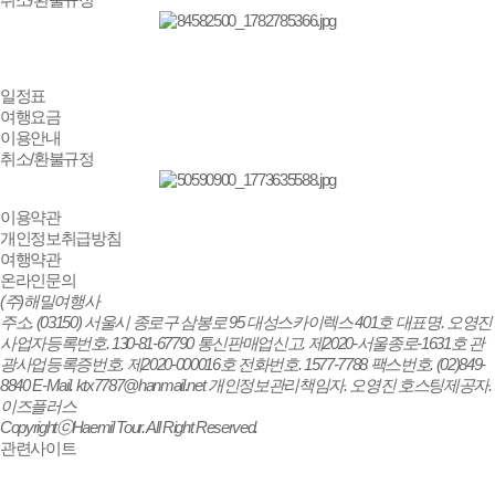
일정표
여행요금
이용안내
취소/환불규정
이용약관
개인정보취급방침
여행약관
온라인문의
(주)해밀여행사
주소.
(03150) 서울시 종로구 삼봉로 95 대성스카이렉스 401호
대표명.
오영진
사업자등록번호.
130-81-67790
통신판매업신고.
제2020-서울종로-1631호
관
광사업등록증번호.
제2020-000016호
전화번호.
1577-7788
팩스번호.
(02)849-
8840
E-Mail.
ktx7787@hanmail.net
개인정보관리책임자.
오영진
호스팅제공자.
이즈플러스
CopyrightⓒHaemil Tour. All Right Reserved.
관련사이트