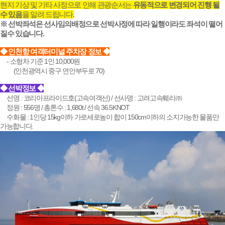
현지 기상 및 기타 사정으로 인해 관광순서는
유동적으로 변경되어 진행 될
수 있음
을 알려 드립니다.
※ 선박좌석은 선사임의배정으로 선박사정에 따라 일행이라도 좌석이 떨어
질수 있습니다.
◆ 인천항 여객터미널 주차장 정보 ◆
__
- 소형차 기준 1인 10,000원
____
(인천광역시 중구 연안부두로 70)
◆ 선박정보 ◆
__
선명 : 코리아프라이드호(고속여객선) / 선사명 : 고려고속훼리㈜
__
정원 : 556명 / 총톤수 : 1,680t / 선속 36.5KNOT
__
수화물 : 1인당 15kg이하 가로세로높이 합이 150cm이하의 소지가능한 물품만
가능합니다.